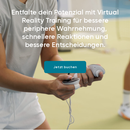
Entfalte dein Potenzial mit Virtual
Reality Training für bessere
periphere Wahrnehmung,
schnellere Reaktionen und
bessere Entscheidungen.
Jetzt buchen