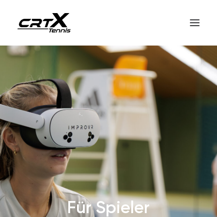
Startseite
crtX für Spieler
crtX für Coaches
So funktioniert crtX
Deutsch
Für Spieler