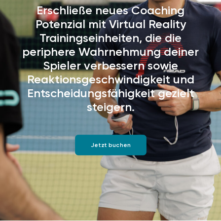
Erschließe neues Coaching
Potenzial mit Virtual Reality
Trainingseinheiten, die die
periphere Wahrnehmung deiner
Spieler verbessern sowie
Reaktionsgeschwindigkeit und
Entscheidungsfähigkeit gezielt
steigern.
Jetzt buchen