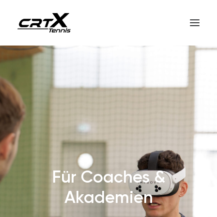
Startseite
crtX für Spieler
crtX für Coaches
So funktioniert crtX
Deutsch
Für Coaches &
Akademien